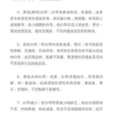
4、黄色(脓性)白带：白带色黄或色绿，有臭味，这多
是生殖器官发生感染所致。炎症渗出物，脓细胞、坏死的上
皮细胞等，加上细菌的作用，使白带呈现上述改变。警示：
滴虫性阴道炎、慢性宫颈炎、子宫内膜炎或宫腔积脓等。
5、血性白带：即白带内混有血液。警示：有可能是恶
性肿瘤、宫颈癌、宫体癌等。有些良性病变也有可能出现这
种白带，如宫颈息肉、黏膜下肌瘤、重度慢性宫颈炎及宫内
节育器所引起的副反应。
6、黄色水样白带：色黄，白带清澈如水，常湿透内
裤，有一股臭味，由病变组织变性坏死所致，量较多。警
示：宫颈癌、子宫黏膜下肌瘤等。
7、白带减少：若白带明显减少或缺乏，则会出现阴道
干涩、灼热疼痛、性欲减退、性交不适或困难等症状，还可