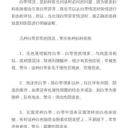
白带情况，是妇科医生问诊时必问的问题，因为很多妇
科疾病都会引发白带异常，医生可以从白带情况对病情进行
初步的评估，所以，当出现白带异常情况时，最正确的选择
就是到医院进行明确诊断。
几种白带异常的情况，警示各种妇科疾病
1、无色透明黏性白带：白带突然增多，与鸡蛋清相
似，或稍显混浊，除感到腰酸外，很少有其他症状，常被忽
视。警示：这种白带多见于慢性宫颈炎、宫颈管炎。
2、泡沫性白带：除白带增多以外，往往伴有外阴、阴
道的瘙痒，如果还有化脓性细菌的结合并感染，则白带为黄
脓样，且有泡沫。警示：滴虫性阴道炎。
3、豆腐渣样白带：白带中混有豆腐渣样的白色块状
物，有时这种白色物质会附着在阴道壁上，不易脱下，常常
伴有奇痒。警示：霉菌性阴道炎。