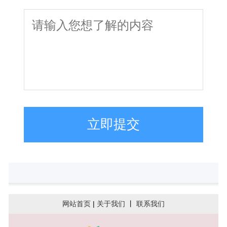
立即提交
网站首页
|
关于我们
丨
联系我们