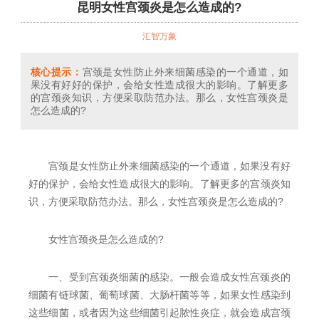
昆明女性宫颈炎是怎么造成的?
汇智万象
核心提示：
宫颈是女性防止外来细菌感染的一个通道，如
果没有好好的保护，会给女性造成很大的影响。了解更多
的宫颈炎知识，方便采取防范办法。那么，女性宫颈炎是
怎么造成的?
宫颈是女性防止外来细菌感染的一个通道，如果没有好
好的保护，会给女性造成很大的影响。了解更多的宫颈炎知
识，方便采取防范办法。那么，女性宫颈炎是怎么造成的?
女性宫颈炎是怎么造成的?
一、受到宫颈炎细菌的感染。一般会造成女性宫颈炎的
细菌有链球菌、葡萄球菌、大肠杆菌等等，如果女性感染到
这些细菌，或者因为这些细菌引起脓性炎症，就会造成宫颈