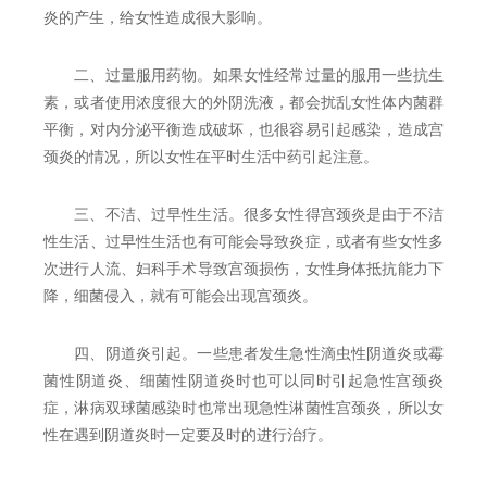
炎的产生，给女性造成很大影响。
二、过量服用药物。如果女性经常过量的服用一些抗生
素，或者使用浓度很大的外阴洗液，都会扰乱女性体内菌群
平衡，对内分泌平衡造成破坏，也很容易引起感染，造成宫
颈炎的情况，所以女性在平时生活中药引起注意。
三、不洁、过早性生活。很多女性得宫颈炎是由于不洁
性生活、过早性生活也有可能会导致炎症，或者有些女性多
次进行人流、妇科手术导致宫颈损伤，女性身体抵抗能力下
降，细菌侵入，就有可能会出现宫颈炎。
四、阴道炎引起。一些患者发生急性滴虫性阴道炎或霉
菌性阴道炎、细菌性阴道炎时也可以同时引起急性宫颈炎
症，淋病双球菌感染时也常出现急性淋菌性宫颈炎，所以女
性在遇到阴道炎时一定要及时的进行治疗。