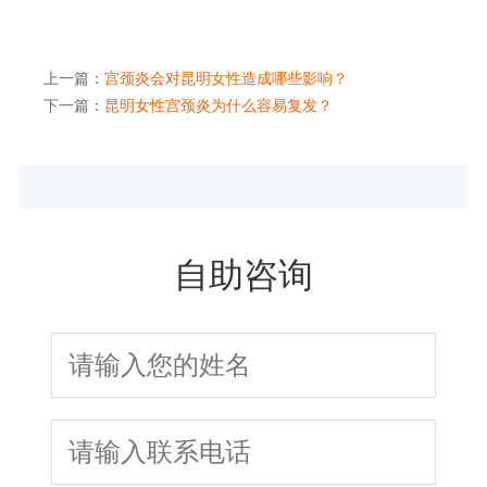
上一篇：
宫颈炎会对昆明女性造成哪些影响？
下一篇：
昆明女性宫颈炎为什么容易复发？
自助咨询