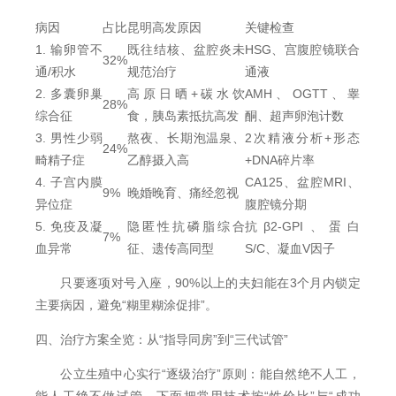
病因
占比
昆明高发原因
关键检查
1. 输卵管不
既往结核、盆腔炎未
HSG、宫腹腔镜联合
32%
通/积水
规范治疗
通液
2. 多囊卵巢
高原日晒+碳水饮
AMH、OGTT、睾
28%
综合征
食，胰岛素抵抗高发
酮、超声卵泡计数
3. 男性少弱
熬夜、长期泡温泉、
2次精液分析+形态
24%
畸精子症
乙醇摄入高
+DNA碎片率
4. 子宫内膜
CA125、盆腔MRI、
9%
晚婚晚育、痛经忽视
异位症
腹腔镜分期
5. 免疫及凝
隐匿性抗磷脂综合
抗β2-GPI、蛋白
7%
血异常
征、遗传高同型
S/C、凝血V因子
只要逐项对号入座，90%以上的夫妇能在3个月内锁定
主要病因，避免“糊里糊涂促排”。
四、治疗方案全览：从“指导同房”到“三代试管”
公立生殖中心实行“逐级治疗”原则：能自然绝不人工，
能人工绝不做试管。下面把常用技术按“性价比”与“成功