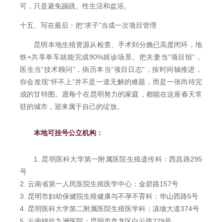
可，只是避免蹦跳、性生活和盆浴。
十五、写在最后：把“求子”当成一次项目管理
昆明本地生殖资源从检查、手术到分娩已高度闭环，地
铁+共享单车就能完成90%就诊场景。把夫妻当“项目组”，
医生当“技术顾问”，病历本当“项目日志”，按时间轴推进，
你会发现“怀不上”并不是一道无解的难题，而是一张尚待完
成的甘特图。愿每个在昆明努力的家庭，都能在这座春天常
驻的城市，迎来属于自己的绽放。
本地可挂号公立机构：
1. 昆明医科大学第一附属医院生殖遗传科：西昌路295
号
2. 云南省第一人民医院生殖医学中心：金碧路157号
3. 昆明市妇幼保健院生殖健康与不孕不育科：华山西路5号
4. 昆明医科大学第二附属医院生殖医学科：滇缅大道374号
5. 云南锦欣九洲医院：昆明市盘龙区白云路229号