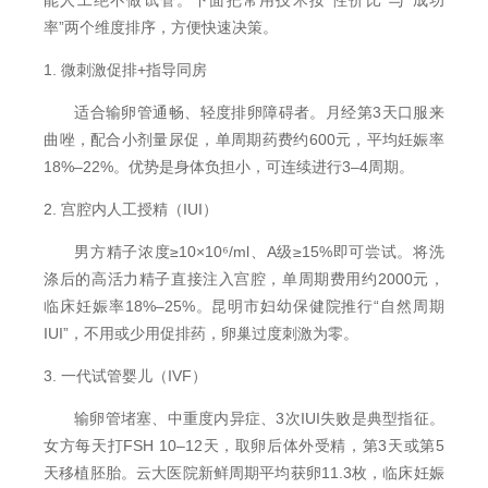
率”两个维度排序，方便快速决策。
1. 微刺激促排+指导同房
适合输卵管通畅、轻度排卵障碍者。月经第3天口服来
曲唑，配合小剂量尿促，单周期药费约600元，平均妊娠率
18%–22%。优势是身体负担小，可连续进行3–4周期。
2. 宫腔内人工授精（IUI）
男方精子浓度≥10×10⁶/ml、A级≥15%即可尝试。将洗
涤后的高活力精子直接注入宫腔，单周期费用约2000元，
临床妊娠率18%–25%。昆明市妇幼保健院推行“自然周期
IUI”，不用或少用促排药，卵巢过度刺激为零。
3. 一代试管婴儿（IVF）
输卵管堵塞、中重度内异症、3次IUI失败是典型指征。
女方每天打FSH 10–12天，取卵后体外受精，第3天或第5
天移植胚胎。云大医院新鲜周期平均获卵11.3枚，临床妊娠