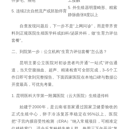
伴多毛、痤疮
工接触
5. 外生殖器明显畸形、精索
5. 连续2次自然流产或胚胎停育
静脉曲张Ⅱ度以上
自查发现问题后，下一步不是“上网问诊”，而是带齐资
料到正规医院生殖医学科或妇科/泌尿外科，做“生育力评估
套餐”。
二、到院第一步：公立机构“生育力评估套餐”怎么选？
昆明主要公立医院对初诊患者均开通“一站式”评估通
道，当天空腹抽血、超声、精液检查可全部完成，3–5个工
作日即可拿到完整报告。下面四家医院在本地口碑与数据公
开度最高，可优先考量。
1. 昆明医科大学第一附属医院（云大医院）生殖遗传科
始建于2000年，是云南省首家通过国家卫健委验收的
正式生殖中心，卵子冷冻复苏率稳定在95%以上。医院
把“子宫内膜容受性检测（ERA）”纳入常规项目，可精准定
位移植窗口，适合反复种植失败人群。每周三下午开设“复