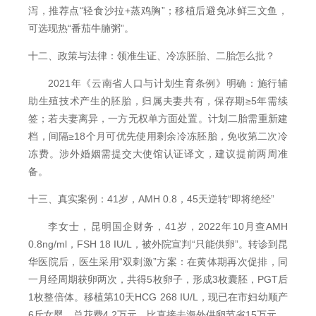
泻，推荐点“轻食沙拉+蒸鸡胸”；移植后避免冰鲜三文鱼，
可选现热“番茄牛腩粥”。
十二、政策与法律：领准生证、冷冻胚胎、二胎怎么批？
2021年《云南省人口与计划生育条例》明确：施行辅
助生殖技术产生的胚胎，归属夫妻共有，保存期≥5年需续
签；若夫妻离异，一方无权单方面处置。计划二胎需重新建
档，间隔≥18个月可优先使用剩余冷冻胚胎，免收第二次冷
冻费。涉外婚姻需提交大使馆认证译文，建议提前两周准
备。
十三、真实案例：41岁，AMH 0.8，45天逆转“即将绝经”
李女士，昆明国企财务，41岁，2022年10月查AMH
0.8ng/ml，FSH 18 IU/L，被外院宣判“只能供卵”。转诊到昆
华医院后，医生采用“双刺激”方案：在黄体期再次促排，同
一月经周期获卵两次，共得5枚卵子，形成3枚囊胚，PGT后
1枚整倍体。移植第10天HCG 268 IU/L，现已在市妇幼顺产
6斤女婴，总花费4.2万元，比直接去海外供卵节省15万元。