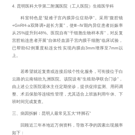
4. 昆明医科大学第二附属医院（工人医院）生殖医学科
科室特色是“疑难子宫内膜异位症助孕”。采用“腹腔镜
+GnRH-a双降调+超长方案”，使Ⅲ–Ⅳ期内异症患者妊娠率
从25%提升到48%。医院自有“干细胞生物样本库”，对反复
宫腔粘连患者开展“自体经血源子宫内膜干细胞”临床试验，
已帮助62例重度粘连女性实现内膜由3mm增厚至7mm以
上。
若希望就近复查或连接后续个性化服务，可衔接位于白
云路的云南锦欣九洲医院。该院设有“生殖助孕联合门诊”，
由上述公立医院退休主任定期坐诊，提供促排监测、用药调
整、术后保胎等连续性管理，尤其适合上班族利用午休、下
班时间完成复查。
三、病因拆解：昆明人最常见五大“绊脚石”
回顾近三年本地近万例资料，导致不孕的因素出现频率
如下：