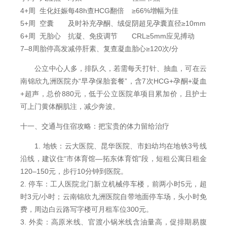
4+周
生化妊娠
每48h查HCG翻倍
≥66%增幅为佳
5+周
空囊
及时补充孕酮、绒促
阴超见孕囊直径≥10mm
6+周
无胎心
抗凝、免疫调节
CRL≥5mm应见搏动
7–8周
胎停高发
减停肝素、复查凝血
胎心≥120次/分
公立中心人多，排队久，若需每天打针、抽血，可在云
南锦欣九洲医院办“早孕保胎套餐”，含7次HCG+孕酮+凝血
+超声，总价880元，低于公立医院单项目累加价，且护士
可上门黄体酮肌注，减少奔波。
十一、交通与住宿攻略：把宝贵的体力留给治疗
1. 地铁：云大医院、昆华医院、市妇幼均在地铁3号线
沿线，建议住“市体育馆—拓东体育馆”段，短租公寓日租金
120–150元，步行10分钟到医院。
2. 停车：工人医院北门新立机械停车楼，前两小时5元，超
时3元/小时；云南锦欣九洲医院自带地面停车场，头小时免
费，周边白云路写字楼可月租车位300元。
3. 外卖：高原米线、官渡小锅米线含油量高，促排期易腹