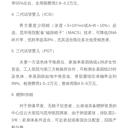
率55%左右。全周期费用2.8–3.2万元。
4. 二代试管婴儿（ICSI）
男方重度少弱精（浓度＜5×10⁶/ml或A+B＜10%）必
选。昆华医院配备“磁筛精子”（MACS）技术，可降低DNA
碎片率，优胚率提高8%，尤其适合既往多次低受精患者。
5. 三代试管婴儿（PGT）
夫妻一方染色体平衡易位、家族单基因病或≥38岁女性
首选。工人医院与第三方检验所合作，可检测全基因组23对
染色体，单基因病如地中海贫血、脊肌萎缩症准确率达到
99%。检测费用1.5–2万元，整体周期4.5–5万元。
6. 赠卵/供精
对于卵巢早衰、无精子症患者，云南省具备赠卵资质的
中心仅云大医院与昆华医院两家。由于卵源紧张，排队需2–
3年；若身体条件适合，可赴老挝或泰国合法配套，回国产
检分娩。