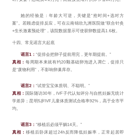
她的经验是：年龄大可逆，关键是“抢时间+选对方
案”。若顾虑促排反应，可在云南锦欣九洲医院做“联合针灸
+生长激素预处理”，该院数据显示可使获卵数提高1.6枚。
十四、常见谣言大起底
谣言1：
“促排会把卵子提前用完，更年期提前。”
真相：
每周期本来就有约20颗基础卵泡进入凋亡，促排只
是“废物利用”，不影响卵巢库存。
谣言2：
“试管宝宝体质弱、不聪明。”
真相：
国际随访30年，IVF子代认知评分与自然妊娠无统计
学差异；昆明5岁IVF儿童体质测试合格率92%，高于全市平
均。
谣言3：
“移植后必须平躺14天。”
真相：
移植后卧床超过24h反而降低妊娠率，正常起居即