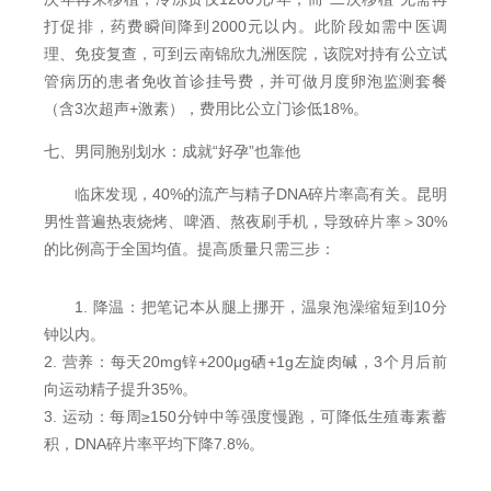
打促排，药费瞬间降到2000元以内。此阶段如需中医调
理、免疫复查，可到云南锦欣九洲医院，该院对持有公立试
管病历的患者免收首诊挂号费，并可做月度卵泡监测套餐
（含3次超声+激素），费用比公立门诊低18%。
七、男同胞别划水：成就“好孕”也靠他
临床发现，40%的流产与精子DNA碎片率高有关。昆明
男性普遍热衷烧烤、啤酒、熬夜刷手机，导致碎片率＞30%
的比例高于全国均值。提高质量只需三步：
1. 降温：把笔记本从腿上挪开，温泉泡澡缩短到10分
钟以内。
2. 营养：每天20mg锌+200μg硒+1g左旋肉碱，3个月后前
向运动精子提升35%。
3. 运动：每周≥150分钟中等强度慢跑，可降低生殖毒素蓄
积，DNA碎片率平均下降7.8%。