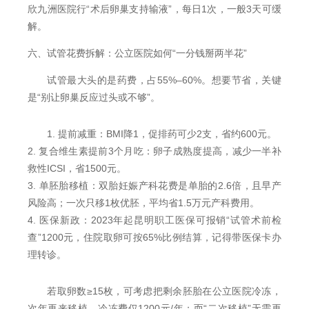
欣九洲医院行“术后卵巢支持输液”，每日1次，一般3天可缓
解。
六、试管花费拆解：公立医院如何“一分钱掰两半花”
试管最大头的是药费，占55%–60%。想要节省，关键
是“别让卵巢反应过头或不够”。
1. 提前减重：BMI降1，促排药可少2支，省约600元。
2. 复合维生素提前3个月吃：卵子成熟度提高，减少一半补
救性ICSI，省1500元。
3. 单胚胎移植：双胎妊娠产科花费是单胎的2.6倍，且早产
风险高；一次只移1枚优胚，平均省1.5万元产科费用。
4. 医保新政：2023年起昆明职工医保可报销“试管术前检
查”1200元，住院取卵可按65%比例结算，记得带医保卡办
理转诊。
若取卵数≥15枚，可考虑把剩余胚胎在公立医院冷冻，
次年再来移植，冷冻费仅1200元/年；而“二次移植”无需再