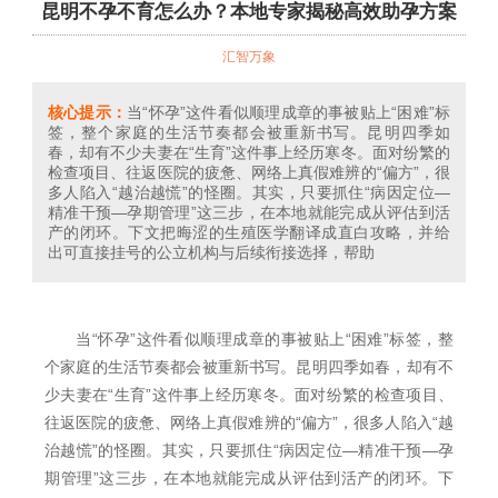
昆明不孕不育怎么办？本地专家揭秘高效助孕方案
汇智万象
核心提示：
当“怀孕”这件看似顺理成章的事被贴上“困难”标
签，整个家庭的生活节奏都会被重新书写。昆明四季如
春，却有不少夫妻在“生育”这件事上经历寒冬。面对纷繁的
检查项目、往返医院的疲惫、网络上真假难辨的“偏方”，很
多人陷入“越治越慌”的怪圈。其实，只要抓住“病因定位—
精准干预—孕期管理”这三步，在本地就能完成从评估到活
产的闭环。下文把晦涩的生殖医学翻译成直白攻略，并给
出可直接挂号的公立机构与后续衔接选择，帮助
当“怀孕”这件看似顺理成章的事被贴上“困难”标签，整
个家庭的生活节奏都会被重新书写。昆明四季如春，却有不
少夫妻在“生育”这件事上经历寒冬。面对纷繁的检查项目、
往返医院的疲惫、网络上真假难辨的“偏方”，很多人陷入“越
治越慌”的怪圈。其实，只要抓住“病因定位—精准干预—孕
期管理”这三步，在本地就能完成从评估到活产的闭环。下