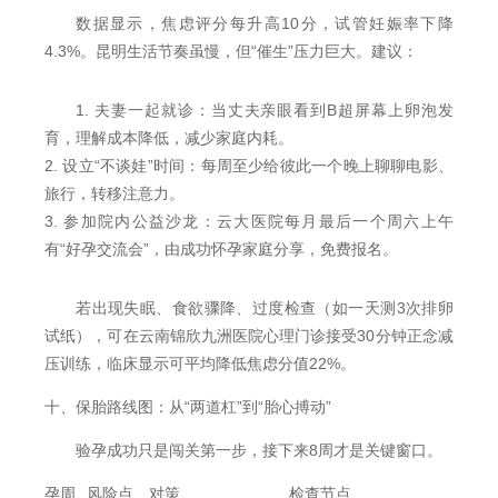
数据显示，焦虑评分每升高10分，试管妊娠率下降
4.3%。昆明生活节奏虽慢，但“催生”压力巨大。建议：
1. 夫妻一起就诊：当丈夫亲眼看到B超屏幕上卵泡发
育，理解成本降低，减少家庭内耗。
2. 设立“不谈娃”时间：每周至少给彼此一个晚上聊聊电影、
旅行，转移注意力。
3. 参加院内公益沙龙：云大医院每月最后一个周六上午
有“好孕交流会”，由成功怀孕家庭分享，免费报名。
若出现失眠、食欲骤降、过度检查（如一天测3次排卵
试纸），可在云南锦欣九洲医院心理门诊接受30分钟正念减
压训练，临床显示可平均降低焦虑分值22%。
十、保胎路线图：从“两道杠”到“胎心搏动”
验孕成功只是闯关第一步，接下来8周才是关键窗口。
孕周
风险点
对策
检查节点