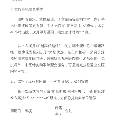
7. 宫腹腔镜联合手术
输卵管积水、重度粘连、子宫纵隔等结构异常，先行手
术比直接试管更划算。工人医院采用“日间手术”模式，术后
48小时出院，次月即可进周，缩短整体时间2个月。
以上方案并非“越高代越好”，而是“哪个能让你用最短路
径、最少花费抱到孩子”才是优选。若工作忙碌、需要灵活
预约周末或夜间门诊，云南锦欣九洲医院提供术后保胎、免
疫调节、中医针灸助孕等配套服务，可显著减少往返公立医
院的次数。
五、试管全流程时间轴：一次看懂 50 天如何安排
第一次做试管的人最怕“随时被医院叫去”，下面把标准
长方案拆成“ countdown”形式，方便你提前向单位请假。
所需
周期日
事项
备注
半天