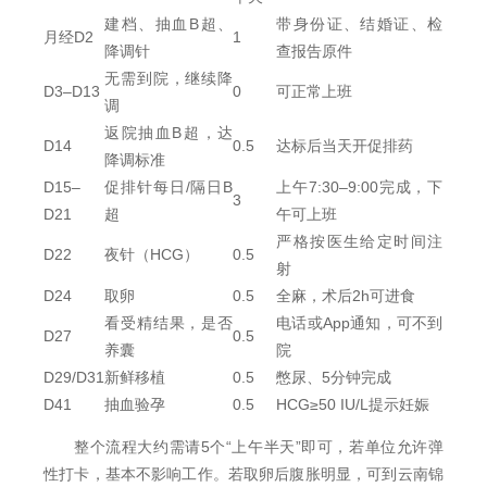
建档、抽血B超、
带身份证、结婚证、检
月经D2
1
降调针
查报告原件
无需到院，继续降
D3–D13
0
可正常上班
调
返院抽血B超，达
D14
0.5
达标后当天开促排药
降调标准
D15–
促排针每日/隔日B
上午7:30–9:00完成，下
3
D21
超
午可上班
严格按医生给定时间注
D22
夜针（HCG）
0.5
射
D24
取卵
0.5
全麻，术后2h可进食
看受精结果，是否
电话或App通知，可不到
D27
0.5
养囊
院
D29/D31
新鲜移植
0.5
憋尿、5分钟完成
D41
抽血验孕
0.5
HCG≥50 IU/L提示妊娠
整个流程大约需请5个“上午半天”即可，若单位允许弹
性打卡，基本不影响工作。若取卵后腹胀明显，可到云南锦