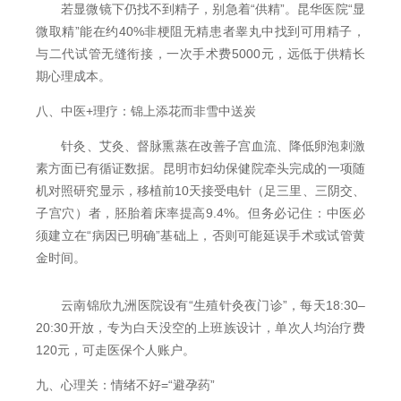
若显微镜下仍找不到精子，别急着“供精”。昆华医院“显
微取精”能在约40%非梗阻无精患者睾丸中找到可用精子，
与二代试管无缝衔接，一次手术费5000元，远低于供精长
期心理成本。
八、中医+理疗：锦上添花而非雪中送炭
针灸、艾灸、督脉熏蒸在改善子宫血流、降低卵泡刺激
素方面已有循证数据。昆明市妇幼保健院牵头完成的一项随
机对照研究显示，移植前10天接受电针（足三里、三阴交、
子宫穴）者，胚胎着床率提高9.4%。但务必记住：中医必
须建立在“病因已明确”基础上，否则可能延误手术或试管黄
金时间。
云南锦欣九洲医院设有“生殖针灸夜门诊”，每天18:30–
20:30开放，专为白天没空的上班族设计，单次人均治疗费
120元，可走医保个人账户。
九、心理关：情绪不好=“避孕药”