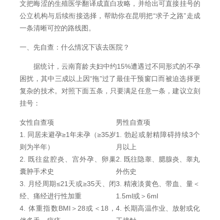
文把晦涩的生殖医学翻译成直白攻略，并给出可直接挂号的
公立机构与后续衔接选择，帮助你在昆明把“求子之路”走成
一条清晰可控的路线图。
一、先自查：什么情况下该去医院？
据统计，云南育龄夫妇中约15%遭遇过不同形式的不孕
困扰，其中三成以上因“拖”过了最佳干预窗口而被迫选择更
复杂的技术。对照下面五条，只要满足任意一条，建议立刻
挂号：
女性自查项
男性自查项
1. 同居未避孕≥1年未孕（≥35岁
1. 勃起或射精障碍持续3个
则为半年）
月以上
2. 既往盆腔炎、宫外孕、卵巢
2. 既往隐睾、腮腺炎、睾丸
囊肿手术史
外伤史
3. 月经周期≤21天或≥35天、闭
3. 精液淡黄色、带血、量＜
经、痛经进行性加重
1.5ml或＞6ml
4. 体重指数BMI＞28或＜18，
4. 长期高温作业、放射或化