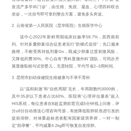
发流产多学科门诊”，由生殖、免疫、凝血、心理四科联合
坐诊，一次挂号即可拿到整合方案，避免多头奔波。
2. 云南省第一人民医院（昆华医院）生殖医学中心
该中心2022年新鲜周期临床妊娠率58.7%，居西南前
列。针对多囊卵巢综合征患者实行“阶梯式促排”：先口服来
曲唑，不耐受再转低剂量Gn，既减少卵巢过度刺激风险，
又降低药费30%。中心自有“男科显微外科”团队，可同步开
展显微取精与试管婴儿，无需转院，平均节省2–3周时间。
3. 昆明市妇幼保健院生殖健康与不孕不育科
以“温和刺激”和“自然周期”见长，年周期数约3000例，
其中35岁以下患者占比60%。医院将“心理评估量表”嵌入
HIS系统，每位患者在B超监测前需完成5分钟线上问卷，评
分≥8分自动推送心理咨询号源，有效降低取卵前焦虑引发的
提前排卵。对体重超标患者配有国家级营养师，一对一制
定“助孕餐”，平均减重4.2kg即可恢复自发排卵。