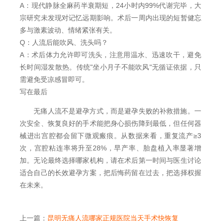
A：现代静脉全麻药半衰期短，24小时内99%代谢完毕，大
宗研究未发现对记忆远期影响。术后一周内出现的短暂健忘
多与激素波动、情绪紧张有关。
Q：人流后能吹风、洗头吗？
A：术后体力允许即可洗头，注意用温水、迅速吹干，避免
长时间湿发散热。传统"坐小月子不能吹风"无循证依据，只
需避免受凉感冒即可。
写在最后
无痛人流不是避孕方式，而是避孕失败的补救措施。一
次安全、恢复良好的手术能把身心损伤降到最低，但任何器
械进出宫腔都会留下微观瘢痕。从数据来看，重复流产≥3
次，宫腔粘连率将升至28%，早产率、胎盘植入率显著增
加。无论最终选择哪家机构，请在术后第一时间与医生讨论
适合自己的长效避孕方案，把后悔药留在过去，把选择权握
在未来。
上一篇：
昆明无痛人流哪家正规医院当天手术快恢复