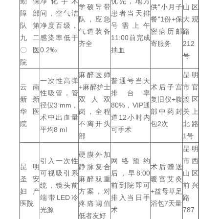
勤保
净化手术
优先，地方
学硕导带
供"小月子
山区
障部
间，空气洁
患者当天排
队，应急
餐"1份+保
大观
队第
净度百级，
号需上午
气道装备
密病历邮
路
九二
感染率低于
11:00前完成
齐全
寄服务
212
〇医
0.2‰
抽血
号
院
麻醉医师
昆明
一次性高弹
普通号当天
云南
+麻醉护士
术后子宫
市官
性吸管，管
排台率
新新
双人双
复旧仪+腹
渡区
径仅3 mm，
80%，VIP通
华医
岗，全程
部中药封
关上
术中出血量
道12小时内
院
不离开头
包2次
北路
平均8 ml
可手术
部
1号
昆明
硬膜外加
引入一次性
网络预约
市西
昆明
静脉复合
术后赠送
可视吸引系
后，早8:00
山区
圣安
麻醉双重
暖宫艾灸
统，镜头前
前到院即可
前兴
妇产
方案，对
+益母草足
端带LED冷
排入当日手
路
医院
疼痛阈值
浴包7天量
光源
术
787
低者友好