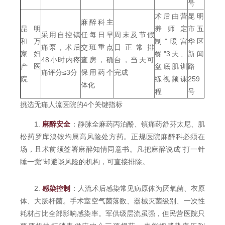
号
术后由营
昆明
麻醉科主
昆明
养师定
市五
采用自控镇
任每日早
周末及节假
和万
制"暖宫
华区
痛泵，术后
交班重点
日正常排
家妇
餐"3天、
新闻
48小时内疼
查房，确
台，当天可
产医
盆底肌训
路
痛评分≤3分
保用药个
完成
院
练视频课
259
体化
程
号
挑选无痛人流医院的4个关键指标
1.
麻醉安全
：静脉全麻药丙泊酚、镇痛药舒芬太尼、肌
松药罗库溴铵均属高风险处方药。正规医院麻醉科必须在
场，且术前须签署麻醉知情同意书。凡把麻醉说成"打一针
睡一觉"却避谈风险的机构，可直接排除。
2.
感染控制
：人流术后感染常见病原体为厌氧菌、衣原
体、大肠杆菌。手术室空气菌落数、器械灭菌级别、一次性
耗材占比全部影响感染率。军供级层流虽强，但民营医院只