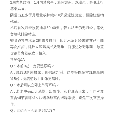
2周内禁盆浴、1月内禁房事，避免游泳、泡温泉，降低上行
感染风险。
阴道出血多于月经量或持续≥10天需返院复查，排除妊娠物
残留。
术后首次月经恢复通常30-40天，若＞45天仍无月经，需做
宫腔镜排除粘连。
卵巢通常在术后2周恢复排卵，因此术后月经未转前已可能
再次妊娠，建议立即落实长效避孕：口服短效避孕药、放置
含铜节育器或皮下植入。
常见Q&A
Q：术前B超一定要憋尿吗？
A：经腹B超需憋尿，但锦欣九洲、昆华等医院常规做经阴
道B超，无需憋尿且图像更清晰。
Q：术后可以立即上节育环吗？
A：若术中确认无感染、出血少、宫腔形态正常，可同次放
置含铜节育环或左炔诺孕酮宫内缓释系统，避免二次宫腔操
作。
Q：麻药会不会影响记忆力？