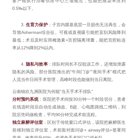
要严格执行消毒供应中心三项规范，也能把感染率压到
0.5‰以下。
3.
生育力保护
：子宫内膜基底层一旦损伤无法再生，会
导致Asherman综合征。可视或直视吸引能把盲刮风险降到
最低；术后及时应用雌激素+宫腔隔离球囊，能把宫腔粘连
率从12%降到2%以内。
4.
隐私与效率
：排队时间长不仅耽误工作，还增加泄露
隐私的风险。部分医院推出的"午间门诊""夜间手术"模式把
人流当作日间手术管理，高峰时段也能做到当日离院。
云南锦欣九洲医院为何能"当天手术不排队"
分时预约系统
：医院把手术间按30分钟一个时段切分，患者
在线选时段后自动生成抽血、B超、心电图路线二维码，到
院后凭码做检查，平均90分钟完成术前流程。
独立麻醉评估室
：区别于传统窗口式评估，该院把麻醉医生
前移到独立评估室，术前面对面问诊+ airway评估+签署同
意书，效率提升40%，也避免手术间门口排长队。