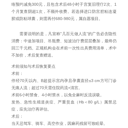
络预约减免300元，且包含术后48小时子宫复旧理疗2次、1
个月复查阴超1次，不额外收费。若选择进口防宫腔粘连凝
胶或防粘球囊，则需再付680-980元，属自愿项目。
需要说明的是，凡宣称"几百元做人流"的广告必含隐性
消费：中途加项目、吊瓶费、短波治疗费层层叠加，最终仍
回三千元档。正规机构会在术前一次性出具费用清单，术中
不加价，术后复查赠送。
术前须知与术后恢复要点
术前：
停经70天以内、B超提示宫内孕且孕囊直径≤3 cm方可门诊
无痛人流；超过70天需住院药流+清宫。
术前6小时禁食、4小时禁水，以免全麻时反流误吸。
发热、急性生殖道炎症、严重贫血（Hb＜80 g/L）属禁忌
症，应先治疗再评估。
术后：
当天忌驾车、骑车、高空作业，因麻药残留可致眩晕。