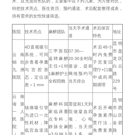
术、且无需排长队的，主要集中在下列几家。为方便对比，
特把技术亮点、医生资历、预约通道、术后配套整理成表，
供有需求的女性快速筛选。
当天手术通
术后保宫
医院
技术亮点
麻醉团队
地址
道
特色
昆明
4D直视吸引
术后48小
三甲医院
07:30—
市盘
云南
系统，可同
时内免费
返聘麻醉
20:30全时段
龙区
锦欣
步查看孕囊
子宫复旧
主任+1对
接诊，提前
白云
九洲
与宫腔形
理疗+口服
1麻醉护士
网络预约可
路
医院
态，定位误
中成药周
全程陪舱
当天排台
229
差＜1 mm
期调理
号
云南
昆明
省第
麻醉科国
需提前1天到
镇痛吸引管
术后开雌
市西
一人
家临床重
院做凝血四
为进口一次
孕激素序
山区
民医
点专科，
项、心电
性耗材，降
贯疗法，
金碧
院
静脉全麻
图，当天排
低宫血逆流
免费复查
路
（昆
≤3分钟入
号人多，候