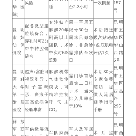
风险
一次阴超
157
华医
睡
台2-3小时
号
院）
专注妇产
周一至周五
昆明
配备微型腹
昆明
麻醉20年
限号30台，
术后赠送
市五
腔镜备台，
市妇
副高以上
周末只做急
暖宫贴5贴
华区
穿孔时可2分
幼保
团队，术
诊，非急诊
+盆底肌电
华山
钟中转腔镜
健院
中实时BIS
需排队至次
评估1次
西路
缝合
监测
日
5号
昆明
昆明
超声+宫腔可
麻醉机带
术后30天
需门诊首诊
市五
医科
视双引导，
气体监测
专家免费
后第二日排
华区
大学
对子宫畸
模块，可
随访，提
手术，当天
西昌
第一
形、瘢痕子
精准控制
供人流后
排入几率低
路
附属
宫高危病例
呼气末
避孕指导
于10%
295
医院
经验丰富
CO₂
手册
号
解放
昆明
军联
军供级层流
军人及军属
军队麻醉
术后提
市西