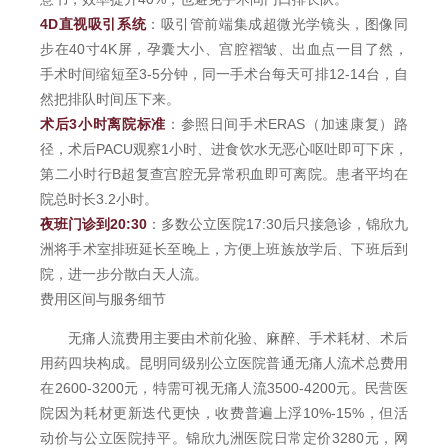
4D直视吸引系统
：吸引管前端集成超微光学镜头，图像同
步在40寸4K屏，孕囊大小、宫腔褶皱、出血点一目了然，
手术时间缩短至3-5分钟，同一手术台每天可排12-14台，自
然把排队时间压下来。
术后3小时离院标准
：参照日间手术ERAS（加速康复）路
径，术后PACU观察1小时、进食饮水无恶心呕吐即可下床，
第二小时行B超复查宫腔无异常积血即可离院。患者平均在
院总时长3.2小时。
夜班门诊到20:30
：多数公立医院17:30后只接急诊，锦欣九
洲将手术室排班延长至晚上，方便上班族放学后、下班后到
院，进一步分散白天人流。
费用区间与服务细节
无痛人流费用主要由术前化验、麻醉、手术耗材、术后
用药四块构成。昆明同级别公立医院普通无痛人流术总费用
在2600-3200元，特需可视无痛人流3500-4200元。民营医
院因为耗材更新迭代更快，收费普遍上浮10%-15%，但活
动价与公立医院持平。锦欣九洲医院日常定价3280元，网