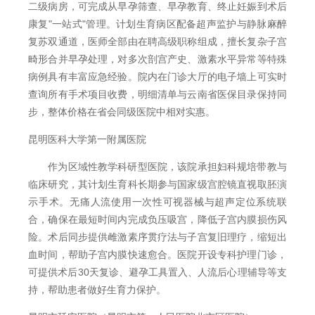
二级病房，可完成从早孕筛查、早孕教育、终止妊娠到术后
康复"一站式"管理。计划生育病区配备超声监护与静脉麻醉
复苏双通道，医师全部由在聘高级职称组成，擅长复杂子宫
畸形合并早孕处理，对多次剖宫产史、激素水平异常等特殊
病例具有丰富应急经验。院内在门诊大厅的电子墙上可实时
查询所有手术项目收费，明细清单与云南省医保目录保持同
步，整体价格在省会同级医院中相对实惠。
昆明医科大学第一附属医院
作为区域性教学科研型医院，该院承担妇科规培带教与
临床研究，其计划生育科长期参与国家级宫腔镜直视取胚演
示手术。无痛人流使用一次性可视器械与超声定位系统联
合，确保在最短时间内完成负压吸宫，降低子宫内膜损伤风
险。术后同步提供雌激素序贯疗法与子宫复旧理疗，缩短出
血时间，帮助子宫内膜快速愈合。医院开设专科护理门诊，
可提供术后30天复诊、避孕工具置入、人流后心理辅导等支
持，帮助患者做好生育力保护。