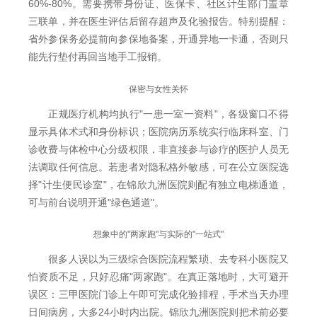
60%-80%。需要携带身份证、医保卡、社区计生部门盖章
三联单，并在医生评估后留存超声及化验报告。特别提醒：
省外参保务必提前向参保地备案，开通异地一卡通，否则只
能先行垫付再回当地手工报销。
保密与女性关怀
正规医疗机构均执行"一患一室一资料"，各级窗口不得
显示具体术式和身份标识；医院病历系统实行临床科室、门
诊收费与体检中心分级权限，非直接参与诊疗的医护人员无
法调取任何信息。若患者对隐私格外敏感，可在公立医院选
择"计生便民诊室"，在锦欣九洲医院则配有独立电梯通道，
可与前台说明开通"绿色通道"。
想象中的"两家跑"与实际的"一站式"
很多人误以为三级综合医院流程繁琐、去专科小医院又
怕资质不足，只好忍痛"两家跑"。在真正落地时，大可避开
误区：三甲医院门诊上午即可完成化验排程，手术当天办理
日间病房，大多24小时内出院。锦欣九洲医院则把术前必要