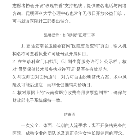
志愿者协会开设"玫瑰书香"支持热线，提供匿名电话与网络
咨询。昆明医科大学心理中心也常年无假日开放公益门诊，
可与就诊医院社工部提出转介。
温馨提示：如何判断"正规"二字
1. 登陆云南省卫健委官网"医院资质查询"页面，输入机
构名称可查看执业许可证号及开展科目。
2. 在主诊科室门口找到《计划生育服务许可》公示栏，核
对"母婴保健技术服务执业许可证"是否在有效期内。
3. 与医师面对面沟通时，对方可自由说明替代方案、术中风
险及可能后遗症，而非仓促推销高价项目。
4. 核对票据上的"云南省医疗收费专用发票监制章"，确保与
财政部电子系统保持一致。
结束语
一次安全、体面、低创的人流手术，离不开资格完备的
医院、成熟专业的团队以及真正关注女性长期健康的理念。