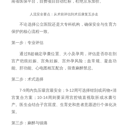
南省医保平台，自费项目自动红标，杜绝京东加价。
人流安全要点：从术前评估到术后康复五步走
不论选择公立医院还是大专科机构，确保安全与生育力
保护的核心流程一致。
第一步：专业评估
通过B超确定孕囊位置、大小及孕周，评估是否存在剖
宫产疤痕妊娠、宫角妊娠、宫外孕风险；血常规、凝血功
能、肝功能、心电图相互配合，筛查麻醉禁忌。
第二步：术式选择
7-9周内负压吸宫最安全；9-12周可选择钳刮或药物+清
宫复合方案；10-14周则要采用宫腔镜直视取胚或水囊引
产。医生会结合子宫屈度、生育史和患者意愿进行个体化决
策。
第三步：麻醉与镇痛