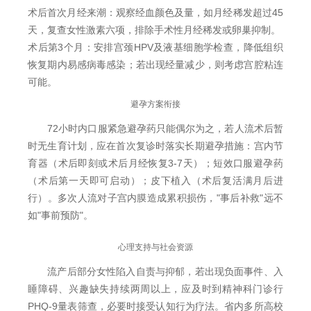
术后首次月经来潮：观察经血颜色及量，如月经稀发超过45
天，复查女性激素六项，排除手术性月经稀发或卵巢抑制。
术后第3个月：安排宫颈HPV及液基细胞学检查，降低组织
恢复期内易感病毒感染；若出现经量减少，则考虑宫腔粘连
可能。
避孕方案衔接
72小时内口服紧急避孕药只能偶尔为之，若人流术后暂
时无生育计划，应在首次复诊时落实长期避孕措施：宫内节
育器（术后即刻或术后月经恢复3-7天）；短效口服避孕药
（术后第一天即可启动）；皮下植入（术后复活满月后进
行）。多次人流对子宫内膜造成累积损伤，"事后补救"远不
如"事前预防"。
心理支持与社会资源
流产后部分女性陷入自责与抑郁，若出现负面事件、入
睡障碍、兴趣缺失持续两周以上，应及时到精神科门诊行
PHQ-9量表筛查，必要时接受认知行为疗法。省内多所高校