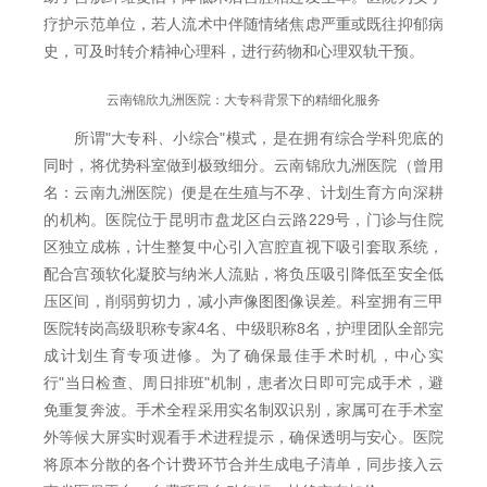
疗护示范单位，若人流术中伴随情绪焦虑严重或既往抑郁病
史，可及时转介精神心理科，进行药物和心理双轨干预。
云南锦欣九洲医院：大专科背景下的精细化服务
所谓"大专科、小综合"模式，是在拥有综合学科兜底的
同时，将优势科室做到极致细分。云南锦欣九洲医院（曾用
名：云南九洲医院）便是在生殖与不孕、计划生育方向深耕
的机构。医院位于昆明市盘龙区白云路229号，门诊与住院
区独立成栋，计生整复中心引入宫腔直视下吸引套取系统，
配合宫颈软化凝胶与纳米人流贴，将负压吸引降低至安全低
压区间，削弱剪切力，减小声像图图像误差。科室拥有三甲
医院转岗高级职称专家4名、中级职称8名，护理团队全部完
成计划生育专项进修。为了确保最佳手术时机，中心实
行"当日检查、周日排班"机制，患者次日即可完成手术，避
免重复奔波。手术全程采用实名制双识别，家属可在手术室
外等候大屏实时观看手术进程提示，确保透明与安心。医院
将原本分散的各个计费环节合并生成电子清单，同步接入云