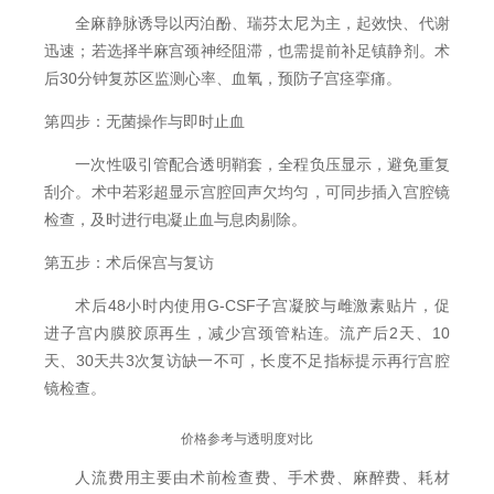
全麻静脉诱导以丙泊酚、瑞芬太尼为主，起效快、代谢
迅速；若选择半麻宫颈神经阻滞，也需提前补足镇静剂。术
后30分钟复苏区监测心率、血氧，预防子宫痉挛痛。
第四步：无菌操作与即时止血
一次性吸引管配合透明鞘套，全程负压显示，避免重复
刮介。术中若彩超显示宫腔回声欠均匀，可同步插入宫腔镜
检查，及时进行电凝止血与息肉剔除。
第五步：术后保宫与复访
术后48小时内使用G-CSF子宫凝胶与雌激素贴片，促
进子宫内膜胶原再生，减少宫颈管粘连。流产后2天、10
天、30天共3次复访缺一不可，长度不足指标提示再行宫腔
镜检查。
价格参考与透明度对比
人流费用主要由术前检查费、手术费、麻醉费、耗材