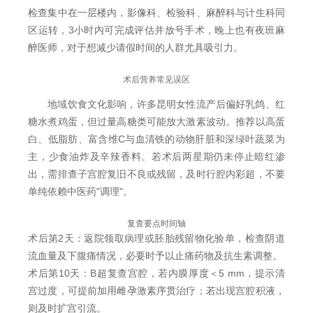
检查集中在一层楼内，影像科、检验科、麻醉科与计生科同
区运转，3小时内可完成评估并放号手术，晚上也有夜班麻
醉医师，对于想减少请假时间的人群尤具吸引力。
术后营养常见误区
地域饮食文化影响，许多昆明女性流产后偏好乳鸽、红
糖水煮鸡蛋，但过量高糖类可能放大激素波动。推荐以高蛋
白、低脂肪、富含维C与血清铁的动物肝脏和深绿叶蔬菜为
主，少食油炸及辛辣香料。若术后两星期仍未停止暗红渗
出，需排查子宫腔复旧不良或残留，及时行腔内彩超，不要
单纯依赖中医药"调理"。
复查要点时间轴
术后第2天：返院领取病理或胚胎残留物化验单，检查阴道
流血量及下腹痛情况，必要时予以止痛药物及抗生素调整。
术后第10天：B超复查宫腔，若内膜厚度＜5 mm，提示清
宫过度，可提前加用雌孕激素序贯治疗；若出现宫腔积液，
则及时扩宫引流。