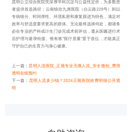
昆明公立综合医院凭深厚学科沉淀与公益性定价，为多数患
者提供首选路径；云南锦欣九洲医院（白云路229号）则以
专病细分、时间弹性、环境私密和康复跟进为特色，满足对
效率与舒适度要求更高的群体。无论最终选择何处，都请务
必在专业的产科或计生门诊完成术前评估，遵从医嘱进行术
后护理与避孕衔接。惟有将"医疗质量"置于首位，才能真正
守护自己的生育力与身心健康。
上一篇：
昆明人流医院_正规专业无痛人流_安全微创_费用
透明在线预约
下一篇：
昆明人流多少钱？2024正规医院收费明细公开透
明