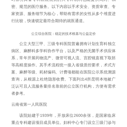
密、规范的医疗服务。以下内容以手术安全、资质审查、专
家资源、服务细节为核心，帮助有需求的女性从多个维度进
行比较，快速锁定最符合期待的就医通道。
公立综合医院：稳定的技术根基与公益定价
公立大型三甲、三级专科医院普遍拥有计划生育科独立
病区、麻醉科多学科协作平台，以及严格的无菌手术供应体
系，常年开展药物流产、微管可视人流、宫腔镜直视下取胚
等高精度操作。其手术流程统一接入省级质控要求，术式方
案、麻醉等级、耗材编码、计费项都能在医院公示系统溯源
查询，从根源上杜绝隐形收费。下面列出4所昆明本地被广
泛认可且人流服务量排名靠前的公立医疗机构，方便有需求
者参考。
云南省第一人民医院
该院始建于1939年，开放床位2600余张，是国家临床
重点专科建设项目成员单位。妇科中心专门设立三级门诊与