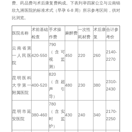
费、药品费与术后康复费构成。下表列举四家公立与云南锦
欣九洲医院的标准术式（早孕 6-8 周）所示参考区间，供对
比浏览。
术前基础
手术操
一次性
术后康
合计参
医院名称
麻醉费
检查
作费
耗材费
复
考价
790
云南省第
（含可
2140-
一人民医
420-550
450
220
260
视监
2270
院
测）
820
昆明医科
（含超
2310-
大学第一
400-520
480
230
380
声引
2430
附属医院
导）
780
昆明市延
（含实
2170-
380-460
430
240
340
安医院
时监
2250
护）