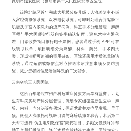
昆明市延安医院（昆明市第一人民医院北市区医院）
该院北院区近年完成大规模装备升级，人流整复中心嵌
入宫腔镜摄像系统、双极电切系统，可即时处理合并黏膜下
肌瘤及子宫内膜息肉的流产病例。科室手术分组管理，麻醉
医师与手术医师实行双向签字确认制度，避免术中沟通落
差。门诊收费窗口推行电子票据，患者通过手机 APP 可在
线调取账单，项目明细分为麻醉、材料、药品、手术四大
类，形成清晰可追溯的费用链条。医院还采用术后流量随访
系统，通过短信或微信点对点推送术后注意事项及复访提
醒，减少患者因信息遗漏导致的二次就诊。
云南省第三人民医院
这所百年老院在妇产科危重症抢救方面享有盛誉，计划
生育科病房与产科分层管理，流动专家组覆盖新生医学、麻
醉、内科、内分泌等多领域，保证术后并发症早发现、早干
预。微创人流依托可视吸引管与麻醉镇痛泵联合，术后第二
天即可进行"仿生电刺激保宫"康复项目，多频次低频脉冲帮
助子宫肌纤维复旧，降低术后宫腔粘连发生率。医院为安宁