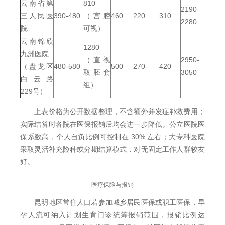
云南省第
810
2190-
三人民医
390-480
（宫腔
460
220
310
2280
院
可视）
云南锦欣
1280
九洲医院
（直视
2950-
（盘龙区
480-580
500
270
420
取胚套
3050
白云路
组）
229号）
上表价格为公开数据整理，不含额外并发症补救费用；
实际结算时各院在医保报销后均会进一步降低。公立医院医
保系数高，个人自负比例可控制在 30% 左右；大专科医院
采取灵活补充险种或分期结算模式，对无固定工作人群较友
好。
医疗保险与报销
昆明地区常住人口若参加城乡居民医保或职工医保，早
孕人流可纳入计划生育门诊统筹报销范围，报销比例达