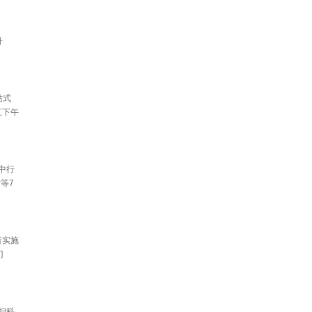
升
站式
五下午
中行
等7
者实施
门
妇科