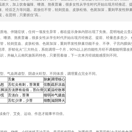
温差大，加上饮食偏辣、嗜酒、熬夜普遍，很多女性从学生时代开始出现月经推迟、
胀、经后乏力等问题。若放任不管，轻则贫血、皮肤松弛、色斑加深，重则早发性卵
在昆明，只要抓住“高...
质地、伴随症状，任何一项发生异常，都在提示身体内部出现了失衡。昆明地处云贵
、嗜酒、熬夜普遍，很多女性从学生时代开始出现月经推迟、提前、经量忽多忽少、
管，轻则贫血、皮肤松弛、色斑加深，重则早发性卵巢功能不全、不孕、子宫内膜病
易滞、肝郁化火”三大特点，系统调理一个月，90%以上的功能性月经不调都能明显改
识，并融入云南民族医药特色，只要照着做，下一次来月经就能感受到不同。
型、气血两虚型、阴虚火旺型。不同体质，调理重点完全不同。
舌象
脉象
调理核心
易怒
舌红尖有刺，苔薄黄
弦数
疏肝凉血
凉脚凉
舌淡胖有齿痕，苔白滑
沉紧
温经散寒
心慌
舌淡白，苔薄
细弱
补气摄血
舌红少津，少苔
细数
滋阴降火
，后续食疗、艾灸、运动、作息才能事半功倍。