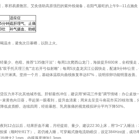
重，寒邪易袭胞宫。艾灸借助高原强烈的紫外线储备，在阳气最旺的上午9—11点施灸
适应症
5分钟
疏肝理气、止痛
3壮
补气摄血、助眠
喝温水，避免次日暴晒，以防上火。
量少、色暗。推荐“135微汗法”：每周1次爬西山龙门，海拔提升600米，全程慢走
练“双手托天理三焦”“左右开弓似射雕”；每周5次盘龙滨江公园快走，配速9分钟/公里
忌大汗淋漓。坚持一个月，基础体温双向曲线恢复率达87%，说明排卵功能明显改善。
贷压力并不比其他城市低。肝郁最伤冲任，建议用“鲜花三件套”调节情绪：办公桌放
一束黄色向日葵，早起第一眼看到，提升血清素；周末去呈贡斗南花市买20枝玫瑰，
速降低皮质醇。连续四周，经前暴怒、乳房胀痛的视觉模拟评分平均下降50%。
12点以后，结果肝血不藏，月经提前、量少。建议22:30上床，用“3+1”入睡法：
穴按揉（顺时针81下）。若仍难入睡，可穿戴式微电流助眠仪，设定384Hzα波，成功
增大2.1mm，内膜厚度增加1.3mm。