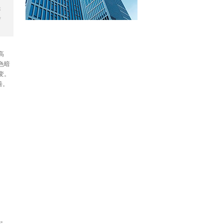
提
巢
高
色暗
变。
善。