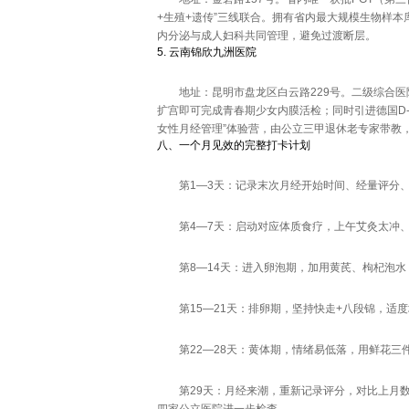
+生殖+遗传”三线联合。拥有省内最大规模生物样本
内分泌与成人妇科共同管理，避免过渡断层。
5. 云南锦欣九洲医院
地址：昆明市盘龙区白云路229号。二级综合医
扩宫即可完成青春期少女内膜活检；同时引进德国D-
女性月经管理”体验营，由公立三甲退休老专家带教
八、一个月见效的完整打卡计划
第1—3天：记录末次月经开始时间、经量评分
第4—7天：启动对应体质食疗，上午艾灸太冲、三
第8—14天：进入卵泡期，加用黄芪、枸杞泡
第15—21天：排卵期，坚持快走+八段锦，
第22—28天：黄体期，情绪易低落，用鲜花三
第29天：月经来潮，重新记录评分，对比上月数