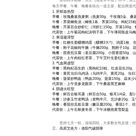
昆明四季如春，但空气湿度常年低于50%，加
每天早餐、午餐、晚餐各给出一道主菜，配合两道代
1. 肝郁血热型
早餐：玫瑰桑葚燕麦粥（燕麦30g、干玫瑰5朵、桑葚干
午餐：荠菜鲫鱼汤（鲫鱼1条、荠菜100g、枸杞15
晚餐：芹菜百合炒虾仁（河虾仁150g、芹菜100g、
代茶饮：上午菊花枸杞决明子茶，下午薄荷陈皮乌梅
2. 寒湿凝滞型
早餐：红糖生姜醪糟鸡蛋（醪糟3大勺、鸡蛋1枚、生姜
午餐：附子花椒炖牛腩（牛腩200g、熟附子10g、花
晚餐：茴香煎豆腐（老豆腐200g、小茴香苗50g、山
代茶饮：上午肉桂红枣茶，下午艾叶生姜红糖水
3. 气血两虚型
早餐：黑枸杞花生奶（黑枸杞10粒、红皮花生20g、鲜
午餐：黄芪当归乌鸡汤（乌鸡半只、黄芪20g、当归1
晚餐：菠菜炒鸭血（鸭血200g、菠菜150g、蒜末少
代茶饮：上午党参龙眼茶，下午桑葚黑芝麻糊
4. 阴虚火旺型
早餐：鲜百合银耳露（鲜百合50g、银耳1/4朵、梨1
午餐：沙参玉竹老鸭汤（老鸭半只、北沙参20g、玉竹
晚餐：番茄丝瓜烩豆腐（嫩豆腐200g、番茄1个、丝瓜
代茶饮：上午石斛麦冬茶，下午冰糖燕窝雪梨盅
坚持七天一轮，连续四轮，大多数女性反馈：经
三、高原艾灸方：借阳气破阴寒