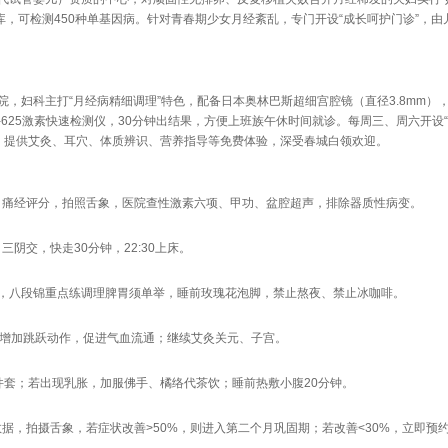
库，可检测450种单基因病。针对青春期少女月经紊乱，专门开设“成长呵护门诊”，由
院，妇科主打“月经病精细调理”特色，配备日本奥林巴斯超细宫腔镜（直径3.8mm）
625激素快速检测仪，30分钟出结果，方便上班族午休时间就诊。每周三、周六开设
，提供艾灸、耳穴、体质辨识、营养指导等免费体验，深受春城白领欢迎。
、痛经评分，拍照舌象，医院查性激素六项、甲功、盆腔超声，排除器质性病变。
阴交，快走30分钟，22:30上床。
水，八段锦重点练调理脾胃须单举，睡前玫瑰花泡脚，禁止熬夜、禁止冰咖啡。
适度增加跳跃动作，促进气血流通；继续艾灸关元、子宫。
件套；若出现乳胀，加服佛手、橘络代茶饮；睡前热敷小腹20分钟。
据，拍摄舌象，若症状改善>50%，则进入第二个月巩固期；若改善<30%，立即预