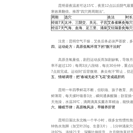
昆明昼夜温差可达15℃，夜里12点以后阴气最
寒效果翻倍。推荐“四穴两周期法”。
周期
选穴
灸法
时长
经前7天
太冲、三阴交、关元、子宫
艾条雀啄灸
每穴
经后7天
气海、血海、足三里、涌泉
艾炷隔姜灸
每穴
注意：昆明空气干燥，艾灸后务必涂芦荟胶，多
四、运动处方：高原低氧环境下的“微汗法则”
高原含氧量低，剧烈运动反而加剧缺氧，导致月经
率不超过120；每周3次八段锦，每次30分钟，重点
7点前完成。运动到“后背微潮、鼻尖有汗”即止，切
五、情绪调理：把“春城无处不飞花”变成疏肝药
昆明一年四季鲜花不断，但职场、孩子教育、房
鲜薄荷，每天揉叶嗅香3次，瞬间通鼻醒脑；卧室插
天泡澡，水温39℃，滴两滴真实薰衣草精油，能快
六、睡眠节律：高原晚风凉，早睡养肝肾
昆明日落比东北晚一个半小时，很多女性惯性熬夜到
钟热水泡脚（加艾叶20g、生姜3片），1分钟涌泉
达92%。连续21天，深睡比例提升，次月卵泡直径平均