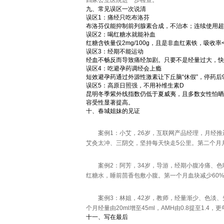
四家公立医院进一步检查。
九、常见误区一次说清
误区1：痛经只吃布洛芬
布洛芬仅能抑制前列腺素合成，不治本；连续使用超
误区2：喝红糖水就能补血
红糖含铁量仅2mg/100g，且是非血红素铁，吸
误区3：经期不能运动
经血不畅反而导致痛经加剧。只要不是经量过大，快
误区4：吃避孕药调经会上瘾
短效避孕药通过外源性激素让下丘脑“休假”，停药后
误区5：高原日照强，不用补维生素D
昆明冬季紫外线指数仍低于夏威夷，且多数女性怕晒
容受性显著提高。
十、春城姐妹的见证
案例1：小艾，26岁，互联网产品经理，月经推
艾灸太冲、三阴交，坚持每天快走5公里。第二个月月经
案例2：阿芳，34岁，导游，经期小腹冷痛、
红糖水，睡前茴香包敷小腹。第一个月血块减少60%
案例3：林姐，42岁，教师，经量渐少、色淡、
个月经量由20ml增至45ml，AMH由0.8提至1.4
十一、写在最后