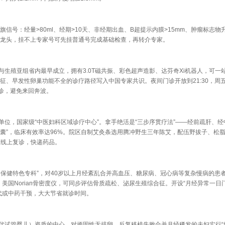
信号：经量>80ml、经期>10天、非经期出血、B超提示内膜>15mm、肿瘤标志物
龙头，挂不上专家号可先挂普通号完成基础检查，再转介专家。
与生殖亚组省内最早成立，拥有3.0T磁共振、彩色超声造影、达芬奇Xi机器人，可一
征、早发性卵巢功能不全的诊疗路径写入中国专家共识。夜间门诊开放到21:30，周
坐诊，避免来回奔波。
单位，国家级“中医妇科区域诊疗中心”。拿手绝活是“三步序贯疗法”——经前疏肝、经
胶囊”，临床有效率达96%。院区自制艾灸条选用腾冲野生三年陈艾，配伍野拔子、松脂
可线上复诊，快递药品。
期保健特色专科”，对40岁以上月经紊乱合并高血压、糖尿病、冠心病等复杂慢病的患
仪、美国Norian骨密度仪，可同步评估骨质疏松、泌尿生殖综合征。开设“月经异常一日
代或中药干预，大大节省就诊时间。
三代试管婴儿）资质的中心，对顽固性无排卵、反复移植失败合并月经稀发的夫妇实行“