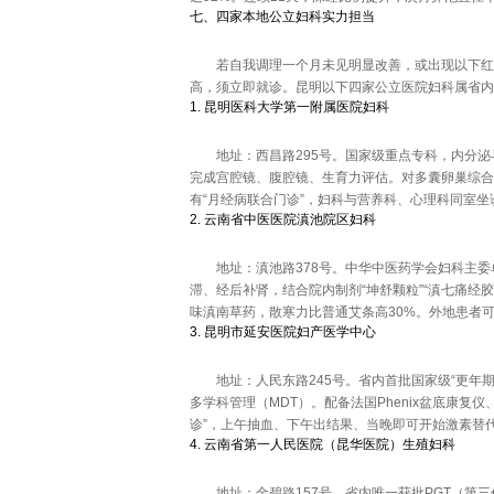
七、四家本地公立妇科实力担当
若自我调理一个月未见明显改善，或出现以下红旗
高，须立即就诊。昆明以下四家公立医院妇科属省内
1. 昆明医科大学第一附属医院妇科
地址：西昌路295号。国家级重点专科，内分泌
完成宫腔镜、腹腔镜、生育力评估。对多囊卵巢综合
有“月经病联合门诊”，妇科与营养科、心理科同室
2. 云南省中医医院滇池院区妇科
地址：滇池路378号。中华中医药学会妇科主委
滞、经后补肾，结合院内制剂“坤舒颗粒”“滇七痛经
味滇南草药，散寒力比普通艾条高30%。外地患者
3. 昆明市延安医院妇产医学中心
地址：人民东路245号。省内首批国家级“更年
多学科管理（MDT）。配备法国Phenix盆底康复
诊”，上午抽血、下午出结果、当晚即可开始激素替
4. 云南省第一人民医院（昆华医院）生殖妇科
地址：金碧路157号。省内唯一获批PGT（第