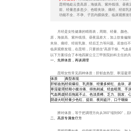
昆明地处云贵高原，海拔高、紫外线强、昼夜
前、经量忽多忽少、色暗夹块、痛经、经前乳
功能不全、不孕、子宫内膜病变。临床观察发现，
月经是女性健康的晴雨表，周期、经量、颜色、
原，海拔高、紫外线强、昼夜温差大，加上饮食偏辣
夹块、痛经、经前乳胀、经后乏力等问题。若放任不
临床观察发现，在昆明，只要抓住“高原干燥、气血
以下方案综合了本地四家公立三甲医院妇科主任的共
一、先辨体质，再谈调理
昆明女性常见四种体质：肝郁血热型、寒湿凝滞
体质
典型表现
肝郁血热
经前爆痘、乳房胀、经量多鲜红、血块、
寒湿凝滞
经期小腹冷痛、得热则减、经血暗黑、手
气血两虚
经后拖延不止、色淡质稀、乏力、脱发、
阴虚火旺
经量少色红、提前、夜间盗汗、口干咽燥
辨对体质，等于把调理方向从360°缩到90°
二、高原专属食疗方