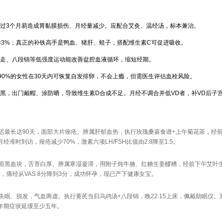
过3个月易造成胃黏膜损伤、月经量减少。应配合艾灸、温经汤，标本兼治。
收率<3%；真正的补铁高手是鸭血、猪肝、蛏子，搭配维生素C可促进吸收。
走、八段锦等低强度运动能改善盆腔血液循环，缩短经期。
90%的女性在30天内可恢复自发排卵，不会上瘾，但需医生评估血栓风险。
黑，出门戴帽、涂防晒，导致维生素D合成不足。月经不调合并低VD者，补VD后子
迟最长达90天，面部大片痤疮。辨属肝郁血热，执行玫瑰桑葚食谱+上午菊花茶，经前
准时到访，痤疮减少70%，激素六项LH/FSH比值由2.8降至1.5。
色暗黑血块，舌苔白厚。辨属寒湿凝滞，用附子炖牛腩、红糖生姜醪糟，经前下午艾叶
，痛经从VAS 8分降到3分，成功怀孕，现已产下健康女宝。
失眠、脱发，气血两虚。执行黄芪当归乌鸡汤+八段锦，晚22:15上床，佩戴助眠仪。
，更年期症状延缓至少五年。