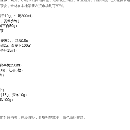
上辣椒、烧烤、小锅米线高油高盐，最易耗伤阴血、加重瘀滞。推荐四套“七天轮换食谱
茶饮，食材在本地篆新农贸市场均可买到。
10g、牛奶200ml）
粒、姜丝少许）
鲜百合50g）
茶
末5g、红糖10g）
椒2g、白萝卜100g）
茶油15ml）
牛奶250ml）
0g、红枣6枚）
许）
个）
15g、麦冬10g）
100g）
前乳胀消失，痛经减轻，血块明显减少，血色由暗转红。